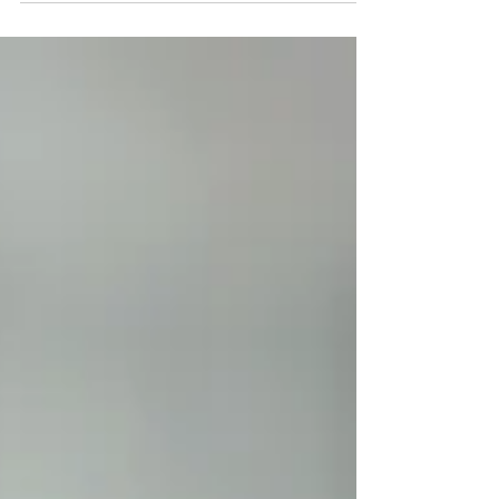
méprisé(e), c'est grave ?
Yeux levés au ciel, moue dédaigneuse, phrases
assassines "j'aimerais que nous ne nous soyons
jamais rencontrés", "tu ne me mérites pas"...