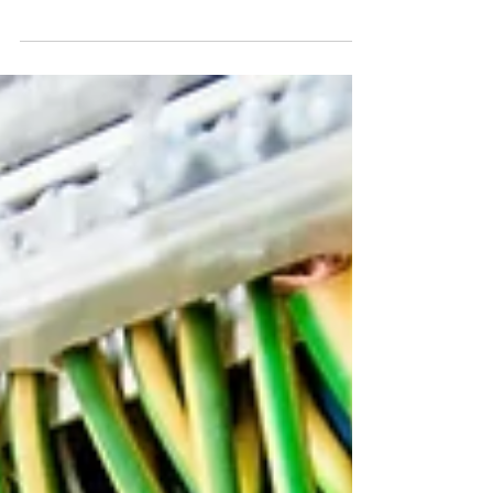
pour une thérapie, il arrive souvent que l'un des
deux a eu des actes qu'il/elle regrette, comme
une relation extra-conjugale. Dire "pardon" ou "je
suis désolé(e)" est un premier pas mais peut ne
pas suffire pour restaurer le lien ou réparer la
blessure. Alors comment s'y prendre ?