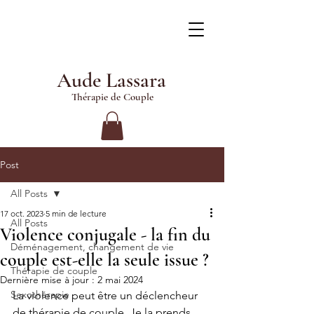
Aude Lassara
Thérapie de Couple
Post
All Posts
17 oct. 2023
5 min de lecture
All Posts
Violence conjugale - la fin du
Déménagement, changement de vie
couple est-elle la seule issue ?
Thérapie de couple
Dernière mise à jour :
2 mai 2024
Sexothérapie
La violence peut être un déclencheur 
de thérapie de couple. Je la prends 