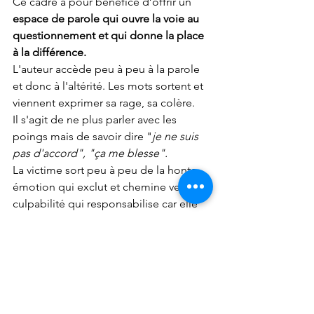
Ce cadre a pour bénéfice d’offrir un 
espace de parole qui ouvre la voie au 
questionnement et qui donne la place 
à la différence.
L'auteur accède peu à peu à la parole 
et donc à l'altérité. Les mots sortent et 
viennent exprimer sa rage, sa colère.
Il s'agit de ne plus parler avec les 
poings mais de savoir dire "
je ne suis 
pas d'accord", "ça me blesse".
La victime sort peu à peu de la honte, 
émotion qui exclut et chemine vers la 
culpabilité qui responsabilise car elle 
redevient sujet.
Nous écoutons, nommons, revenons 
sur les actes de l'auteur et de la 
violence. 
Sans fausse pudeur mais en rappelant 