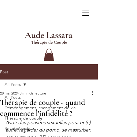
Aude Lassara
Thérapie de Couple
Post
All Posts
28 mai 2024
3 min de lecture
All Posts
Thérapie de couple - quand
Déménagement, changement de vie
commence l'infidélité ?
Thérapie de couple
Avoir des pensées sexuelles pour un(e) 
Sexothérapie
autre, regarder du porno, se masturber, 