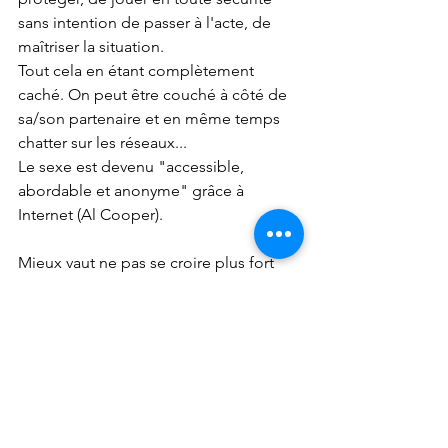
sans intention de passer à l'acte, de 
maîtriser la situation. 
Tout cela en étant complètement 
caché. On peut être couché à côté de 
sa/son partenaire et en même temps 
chatter sur les réseaux...
Le sexe est devenu "accessible, 
abordable et anonyme" grâce à 
Internet (Al Cooper).
Mieux vaut ne pas se croire plus fort 
que nous ne le sommes.
Plus on communique avec son 
partenaire sur le cadre, les limites et 
même les tentations auxquelles nous 
sommes exposés virtuellement et dans 
la vraie vie, et plus on protège sa 
relation.