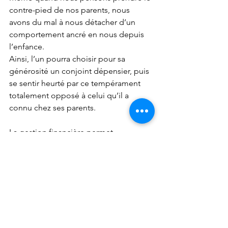
contre-pied de nos parents, nous 
avons du mal à nous détacher d’un 
comportement ancré en nous depuis 
l’enfance. 
Ainsi, l’un pourra choisir pour sa 
générosité un conjoint dépensier, puis 
se sentir heurté par ce tempérament 
totalement opposé à celui qu’il a 
connu chez ses parents.
La gestion financière permet 
également d’aborder et de faire 
évoluer la conception du pot commun 
constitué par le couple.
En partant d’exemples concrets (sur 
quel compte je paie les consultations ? 
sur le mien car j'en ai pris l'initiative ? 
sur le sien car elle gagne plus que moi 