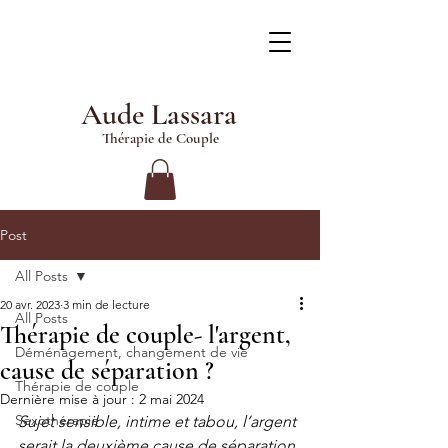
Aude Lassara
Thérapie de Couple
Post
All Posts
20 avr. 2023
3 min de lecture
All Posts
Thérapie de couple- l'argent,
Déménagement, changement de vie
cause de séparation ?
Thérapie de couple
Dernière mise à jour :
2 mai 2024
Sexothérapie
Sujet sensible, intime et tabou, l’argent 
serait la deuxième cause de séparation 